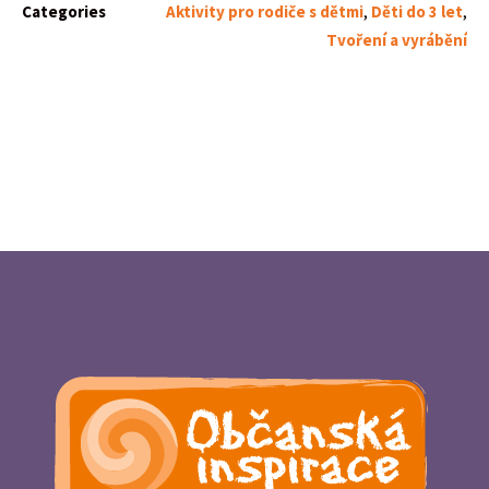
Categories
Aktivity pro rodiče s dětmi
,
Děti do 3 let
,
Tvoření a vyrábění